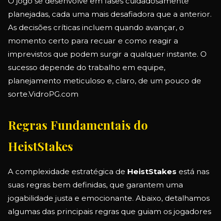
O jogo se desenvolve em fases cuidadosamente
planejadas, cada uma mais desafiadora que a anterior.
As decisões críticas incluem quando avançar, o
momento certo para recuar e como reagir a
imprevistos que podem surgir a qualquer instante. O
sucesso depende do trabalho em equipe,
planejamento meticuloso e, claro, de um pouco de
sorte.
VidroPG.com
Regras Fundamentais do
HeistStakes
A complexidade estratégica de
HeistStakes
está nas
suas regras bem definidas, que garantem uma
jogabilidade justa e emocionante. Abaixo, detalhamos
algumas das principais regras que guiam os jogadores