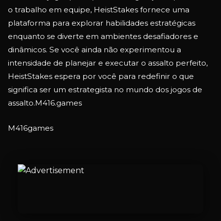
o trabalho em equipe, HeistStakes fornece uma
plataforma para explorar habilidades estratégicas
enquanto se diverte em ambientes desafiadores e
dinâmicos. Se você ainda não experimentou a
intensidade de planejar e executar o assalto perfeito,
HeistStakes espera por você para redefinir o que
significa ser um estrategista no mundo dos jogos de
assalto.
M416.games
M416games