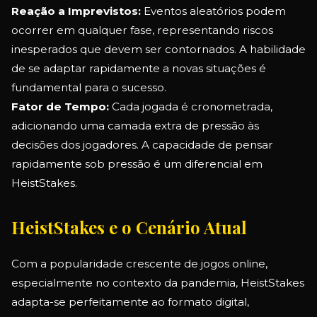
Reação a Imprevistos:
Eventos aleatórios podem
ocorrer em qualquer fase, representando riscos
inesperados que devem ser contornados. A habilidade
de se adaptar rapidamente a novas situações é
fundamental para o sucesso.
Fator de Tempo:
Cada jogada é cronometrada,
adicionando uma camada extra de pressão às
decisões dos jogadores. A capacidade de pensar
rapidamente sob pressão é um diferencial em
HeistStakes.
HeistStakes e o Cenário Atual
Com a popularidade crescente de jogos online,
especialmente no contexto da pandemia, HeistStakes
adapta-se perfeitamente ao formato digital,