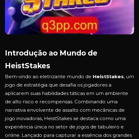
Introdução ao Mundo de
HeistStakes
Bem-vindo ao eletrizante mundo de
HeistStakes
, um
jogo de estratégia que desafia os jogadores a
aplicarem suas habilidades táticas em um ambiente
de alto risco e recompensas. Combinando uma
narrativa envolvente de assalto com mecânicas de
jogo inovadoras, HeistStakes se destaca como uma
experiência única no setor de jogos de tabuleiro e
online. Lançado para capturar a essência dos grandes