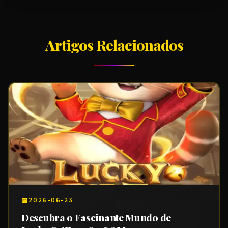
Artigos Relacionados
2026-06-23
Descubra o Fascinante Mundo de