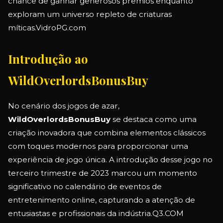
chance de ganhar generosos prêmios enquanto
exploram um universo repleto de criaturas
míticas.
VidroPG.com
Introdução ao
WildOverlordsBonusBuy
No cenário dos jogos de azar,
WildOverlordsBonusBuy
se destaca como uma
criação inovadora que combina elementos clássicos
com toques modernos para proporcionar uma
experiência de jogo única. A introdução desse jogo no
terceiro trimestre de 2023 marcou um momento
significativo no calendário de eventos de
entretenimento online, capturando a atenção de
entusiastas e profissionais da indústria.
Q3.COM