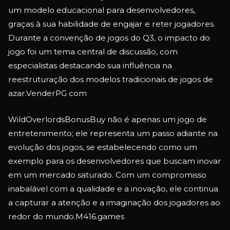
um modelo educacional para desenvolvedores,
graças à sua habilidade de engajar e reter jogadores.
Durante a convenção de jogos do Q3, o impacto do
jogo foi um tema central de discussão, com
especialistas destacando sua influência na
reestruturação dos modelos tradicionais de jogos de
azar.
VenderPG com
WildOverlordsBonusBuy não é apenas um jogo de
entretenimento; ele representa um passo adiante na
evolução dos jogos, se estabelecendo como um
exemplo para os desenvolvedores que buscam inovar
em um mercado saturado. Com um compromisso
inabalável com a qualidade e a inovação, ele continua
a capturar a atenção e a imaginação dos jogadores ao
redor do mundo.
M416.games