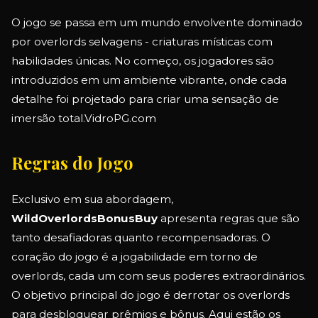
O jogo se passa em um mundo envolvente dominado
por overlords selvagens - criaturas místicas com
habilidades únicas. No começo, os jogadores são
introduzidos em um ambiente vibrante, onde cada
detalhe foi projetado para criar uma sensação de
imersão total.
VidroPG.com
Regras do Jogo
Exclusivo em sua abordagem,
WildOverlordsBonusBuy
apresenta regras que são
tanto desafiadoras quanto recompensadoras. O
coração do jogo é a jogabilidade em torno de
overlords, cada um com seus poderes extraordinários.
O objetivo principal do jogo é derrotar os overlords
para desbloquear prêmios e bônus. Aqui estão os