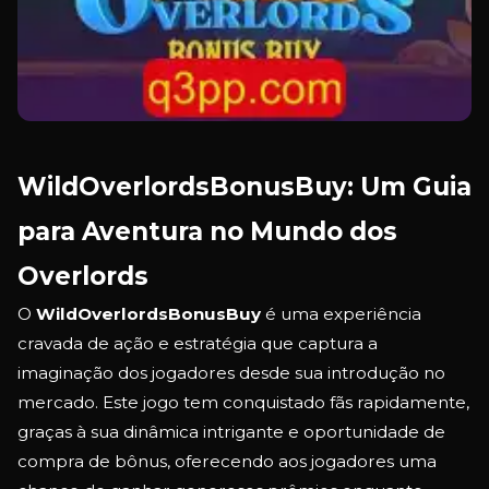
WildOverlordsBonusBuy: Um Guia
para Aventura no Mundo dos
Overlords
O
WildOverlordsBonusBuy
é uma experiência
cravada de ação e estratégia que captura a
imaginação dos jogadores desde sua introdução no
mercado. Este jogo tem conquistado fãs rapidamente,
graças à sua dinâmica intrigante e oportunidade de
compra de bônus, oferecendo aos jogadores uma