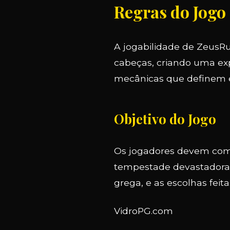
Regras do Jogo
A jogabilidade de ZeusR
cabeças, criando uma exp
mecânicas que definem e
Objetivo do Jogo
Os jogadores devem com
tempestade devastadora s
grega, e as escolhas feit
VidroPG.com