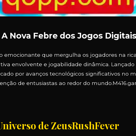
A Nova Febre dos Jogos Digitai
 emocionante que mergulha os jogadores na rica 
iva envolvente e jogabilidade dinâmica. Lançado 
ado por avanços tecnológicos significativos no m
tenção de entusiastas ao redor do mundo.
M416.g
Universo de ZeusRushFever