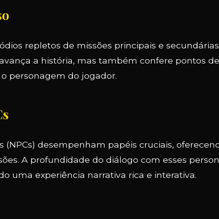
so
sódios repletos de missões principais e secundária
vança a história, mas também confere pontos de 
m o personagem do jogador.
Cs
s (NPCs) desempenham papéis cruciais, oferecend
sões. A profundidade do diálogo com esses pers
 uma experiência narrativa rica e interativa.